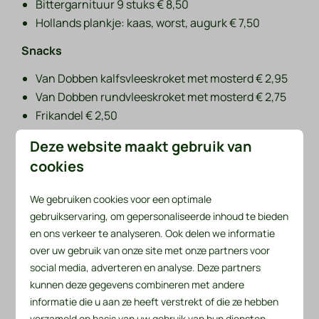
Bittergarnituur 9 stuks € 8,50
Hollands plankje: kaas, worst, augurk € 7,50
Snacks
Van Dobben kalfsvleeskroket met mosterd € 2,95
Van Dobben rundvleeskroket met mosterd € 2,75
Frikandel € 2,50
Frikandel met mayonaise € 2,75
Deze website maakt gebruik van
Frikandel speciaal met mayonaise, ketchup en ui €
cookies
3,50
Frikandel speciaal met mayonaise, curry en ui €
We gebruiken cookies voor een optimale
3,50
gebruikservaring, om gepersonaliseerde inhoud te bieden
Kaassouffle € 2,50
en ons verkeer te analyseren. Ook delen we informatie
Bami schijf € 2,50
over uw gebruik van onze site met onze partners voor
Kip nuggets 6 stuks € 3,75
social media, adverteren en analyse. Deze partners
Los broodje € 0,75
kunnen deze gegevens combineren met andere
Mayo, ketchup, curry € 0,70
informatie die u aan ze heeft verstrekt of die ze hebben
verzameld op basis van uw gebruik van hun diensten.