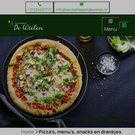
+31224237777
info@recreatieparkdewielen.nl
Menu
Benieuwd wat u allemaal kunt bestellen?
Home
Pizza's, menu's, snacks en drankjes