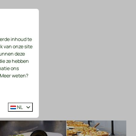
erde inhoud te
k van onze site
kunnen deze
die ze hebben
matie ons
. Meer weten?
NL