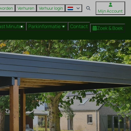
 worden
Verhuren
Verhuur login
Mijn Account
ast Minutes
Parkinformatie
Contact
Zoek & Boek