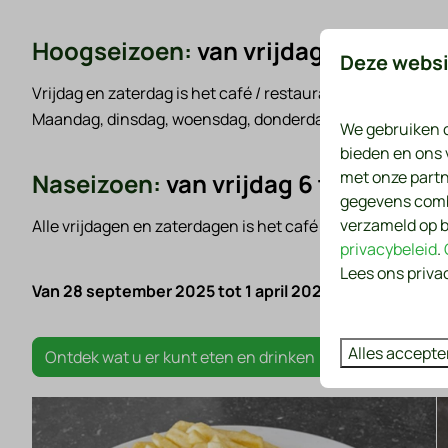
Hoogseizoen:
van vrijdag 4 juli t/
Deze websi
Vrijdag en zaterdag is het café / restaurant open van 15:00
Maandag, dinsdag, woensdag, donderdag en zondag is het 
We gebruiken c
bieden en ons 
met onze partn
Naseizoen:
van vrijdag 6 t/m zater
gegevens combi
verzameld op b
Alle vrijdagen en zaterdagen is het café / restaurant open 
privacybeleid
.
Lees ons priva
Van 28 september 2025 tot 1 april 2026 is het eetcafé 
Alles accepte
Ontdek wat u er kunt eten en drinken (u kunt ook afhal