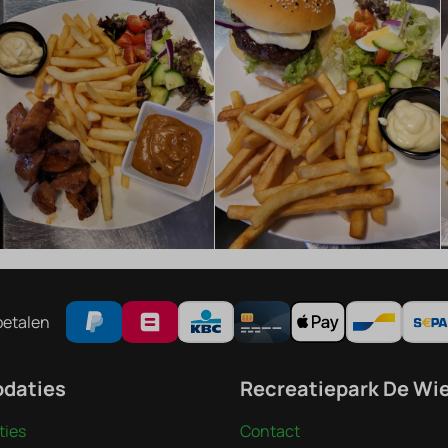
betalen
daties
Recreatiepark De Wi
ies
Contact