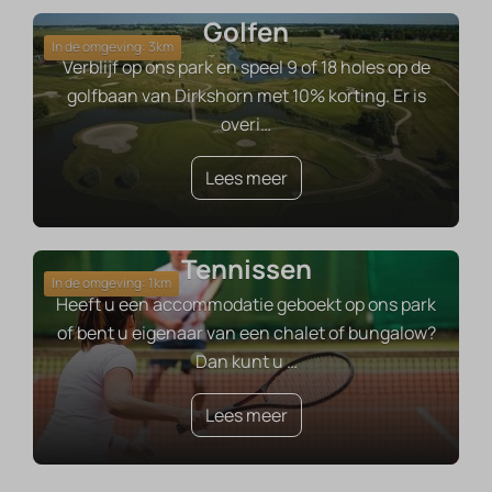
Golfen
In de omgeving: 3km
Verblijf op ons park en speel 9 of 18 holes op de
golfbaan van Dirkshorn met 10% korting. Er is
overi
…
Lees meer
Tennissen
In de omgeving: 1km
Heeft u een accommodatie geboekt op ons park
of bent u eigenaar van een chalet of bungalow?
Dan kunt u
…
Lees meer