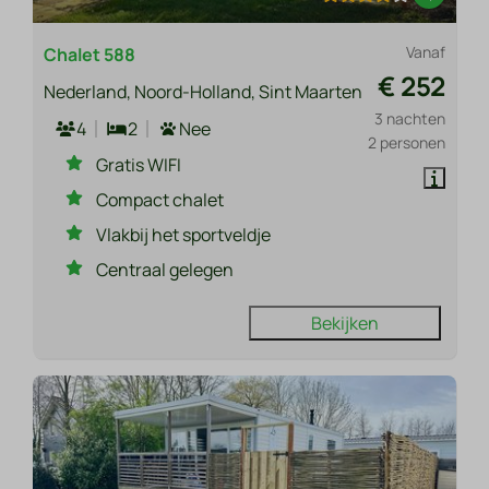
Vanaf
Chalet 588
€ 252
Nederland, Noord-Holland, Sint Maarten
3 nachten
4
2
Nee
2 personen
Gratis WIFI
Compact chalet
Vlakbij het sportveldje
Centraal gelegen
Bekijken