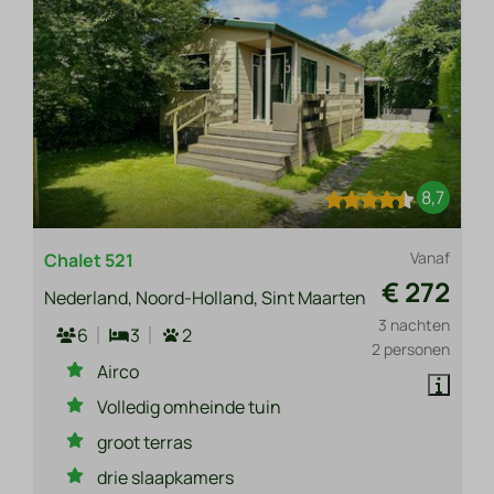
8,7
Vanaf
Chalet 521
€ 272
Nederland, Noord-Holland, Sint Maarten
3 nachten
6
3
2
2 personen
Airco
Volledig omheinde tuin
groot terras
drie slaapkamers