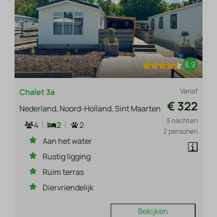
8,9
Vanaf
Chalet 3a
€ 322
Nederland, Noord-Holland, Sint Maarten
3 nachten
4
2
2
2 personen
Aan het water
Rustig ligging
Ruim terras
Diervriendelijk
Bekijken