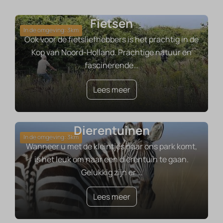
Fietsen
In de omgeving: 3km
Ook voor de fietsliefhebbers is het prachtig in de
Kop van Noord-Holland. Prachtige natuur en
fascinerende
…
Lees meer
Dierentuinen
In de omgeving: 3km
Wanneer u met de kleintjes naar ons park komt,
is het leuk om naar een dierentuin te gaan.
Gelukkig zijn er
…
Lees meer