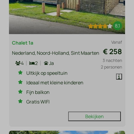
8,1
Vanaf
Chalet 1a
€ 258
Nederland, Noord-Holland, Sint Maarten
3 nachten
4
2
Ja
2 personen
UItkijk op speeltuin
Ideaal met kleine kinderen
Fijn balkon
Gratis WIFI
Bekijken