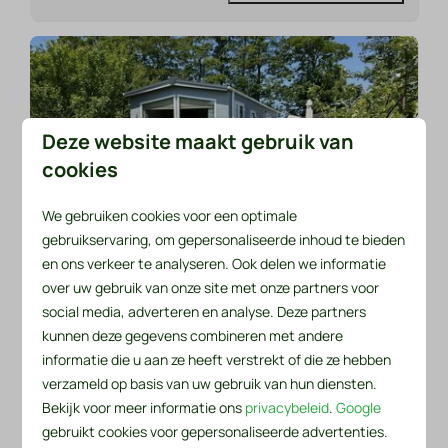
Deze website maakt gebruik van
cookies
We gebruiken cookies voor een optimale
8,7
gebruikservaring, om gepersonaliseerde inhoud te bieden
en ons verkeer te analyseren. Ook delen we informatie
Vanaf
Chalet 536
over uw gebruik van onze site met onze partners voor
€ 325
social media, adverteren en analyse. Deze partners
Nederland, Noord-Holland, Sint Maarten
kunnen deze gegevens combineren met andere
3 nachten
4
2
Nee
informatie die u aan ze heeft verstrekt of die ze hebben
2 personen
Rustig ligging
verzameld op basis van uw gebruik van hun diensten.
Bekijk voor meer informatie ons
privacybeleid
.
Google
Twee terrassen
gebruikt cookies voor gepersonaliseerde advertenties.