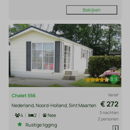
Bekijken
8,9
Vanaf
Chalet 556
€ 272
Nederland, Noord-Holland, Sint Maarten
3 nachten
4
2
Nee
2 personen
Rustige ligging