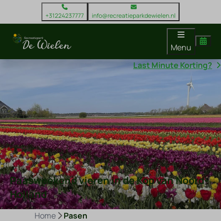
+31224237777
info@recreatieparkdewielen.nl
Menu
Last Minute Korting?
Paasweekend vieren in de Kop van Noord-
Holland
Home
Pasen