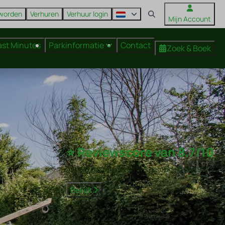
 worden
Verhuren
Verhuur login
Mijn Account
ast Minutes
Parkinformatie
Contact
Zoek & Boek
⭐ Reviewscore van 8.7/10
Andere gasten geven ons gemiddeld een 9.0
Bekijk