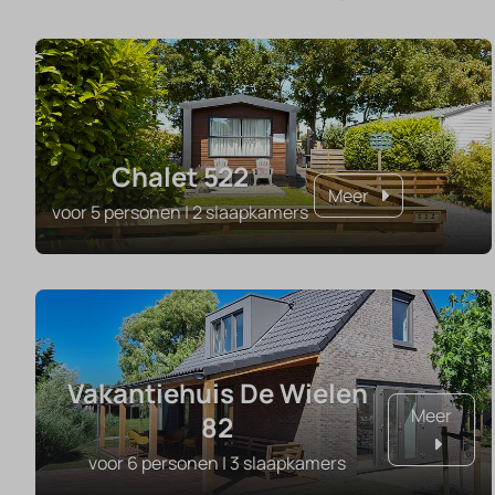
Chalet 522
Meer
voor 5 personen | 2 slaapkamers
Vakantiehuis De Wielen
Meer
82
voor 6 personen | 3 slaapkamers