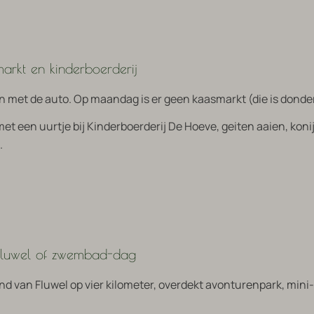
arkt en kinderboerderij
 met de auto. Op maandag is er geen kaasmarkt (die is donde
t een uurtje bij Kinderboerderij De Hoeve, geiten aaien, koni
.
Fluwel of zwembad-dag
and van Fluwel op vier kilometer, overdekt avonturenpark, mini-t