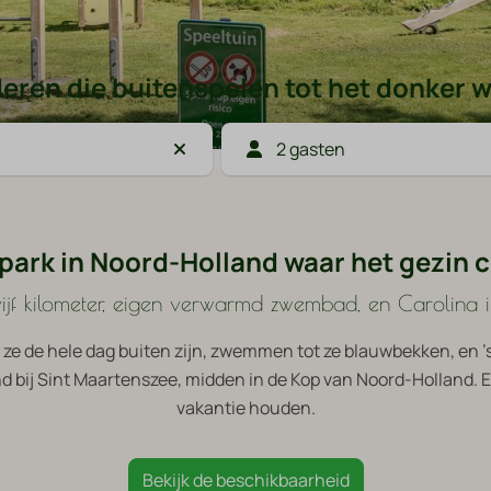
eren die buitenspelen tot het donker 
2 gasten
park in Noord-Holland waar het gezin c
ijf kilometer, eigen verwarmd zwembad, en Carolina 
 ze de hele dag buiten zijn, zwemmen tot ze blauwbekken, en '
and bij Sint Maartenszee, midden in de Kop van Noord-Holland. Ee
vakantie houden.
Bekijk de beschikbaarheid