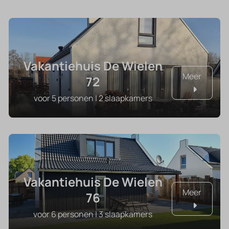
Vakantiehuis De Wielen
Meer
72
voor 5 personen | 2 slaapkamers
Vakantiehuis De Wielen
Meer
76
voor 6 personen | 3 slaapkamers