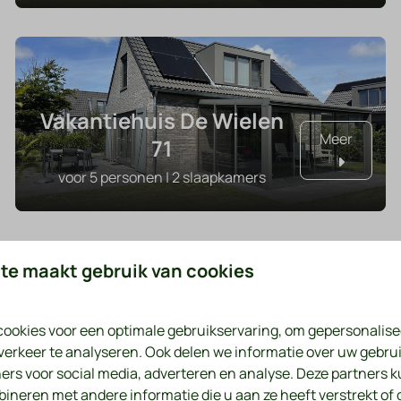
Vakantiehuis De Wielen
Meer
71
voor 5 personen | 2 slaapkamers
te maakt gebruik van cookies
oor het hele gezin is er van alles te do
ookies voor een optimale gebruikservaring, om gepersonalise
Verveel je geen moment
verkeer te analyseren. Ook delen we informatie over uw gebrui
ers voor social media, adverteren en analyse. Deze partners 
neren met andere informatie die u aan ze heeft verstrekt of 