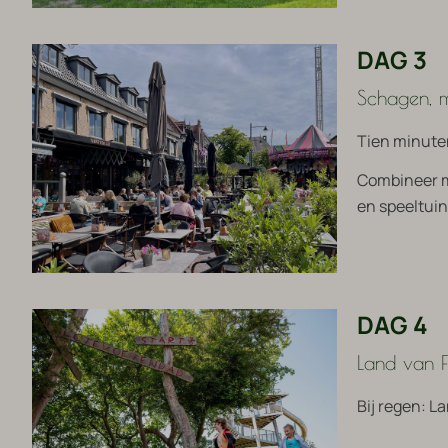
DAG 3
Schagen, m
Tien minuten
Combineer me
en speeltuin
DAG 4
Land van 
Bij regen: L