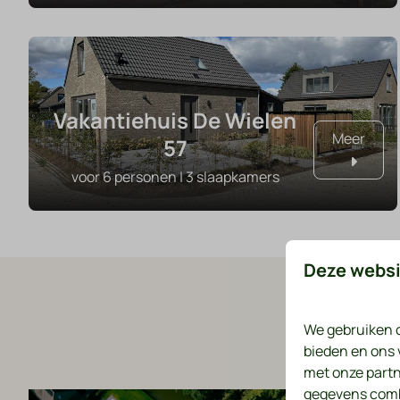
Vakantiehuis De Wielen
Meer
57
voor 6 personen | 3 slaapkamers
Deze websi
V
We gebruiken c
bieden en ons 
met onze partn
gegevens combi