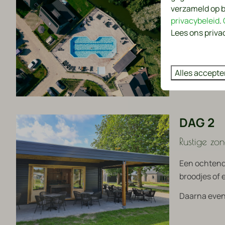
DAG 1
verzameld op b
privacybeleid
.
Aankomst 
Lees ons priva
Inchecken va
De kinderen
Alles accepte
staat bij aan
DAG 2
Rustige zon
Een ochtend 
broodjes of 
Daarna event