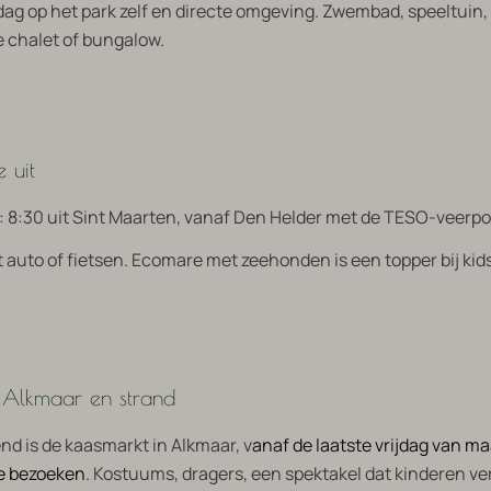
 dag op het park zelf en directe omgeving. Zwembad, speeltuin,
e chalet of bungalow.
e uit
: 8:30 uit Sint Maarten, vanaf Den Helder met de TESO-veerp
 auto of fietsen. Ecomare met zeehonden is een topper bij kids
 Alkmaar en strand
nd is de kaasmarkt in Alkmaar, v
anaf de laatste vrijdag van ma
te bezoeken
. Kostuums, dragers, een spektakel dat kinderen v