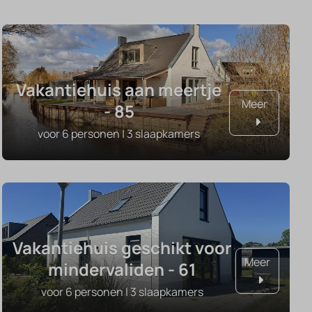
Vakantiehuis aan meertje
Meer
- 85
voor 6 personen | 3 slaapkamers
Vakantiehuis geschikt voor
Meer
mindervaliden - 61
voor 6 personen | 3 slaapkamers